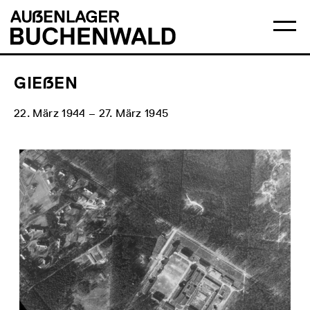
Direkt
Hauptmenü
Logo
zum
Auẞenlager
Ha
Inhalt
Buchenwald
öff
GIEẞEN
22. März 1944 – 27. März 1945