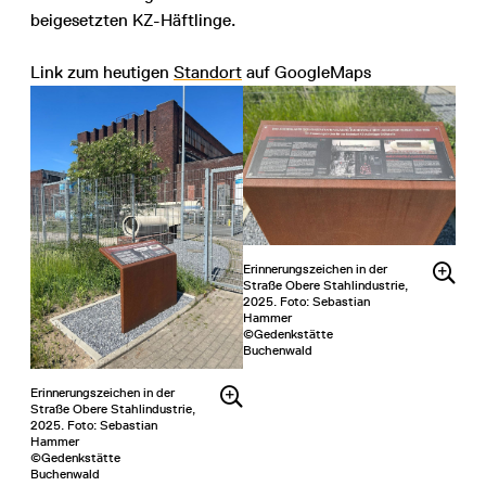
beigesetzten KZ-Häftlinge.
Link zum heutigen
Standort
auf GoogleMaps
Erinnerungszeichen in der
Straße Obere Stahlindustrie,
2025. Foto: Sebastian
Hammer
©Gedenkstätte
Buchenwald
Erinnerungszeichen in der
Straße Obere Stahlindustrie,
2025. Foto: Sebastian
Hammer
©Gedenkstätte
Buchenwald