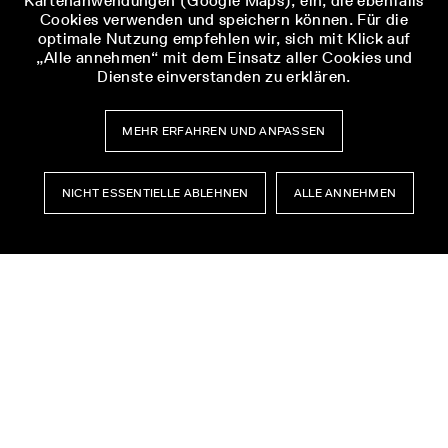
Kartenanwendungen (Google Maps), ein, die ebenfalls
KZ-Gedenkstätte Mittelbau-Dora
Cookies verwenden und speichern können. Für die
optimale Nutzung empfehlen wir, sich mit Klick auf
Museum Zwangsarbeit im Nationalsozialismus
„Alle annehmen“ mit dem Einsatz aller Cookies und
Förderverein Buchenwald e. V.
Dienste einverstanden zu erklären.
Landeszentrale für politische Bildung Thüringen
MEHR ERFAHREN UND ANPASSEN
NICHT ESSENTIELLE ABLEHNEN
ALLE ANNEHMEN
GEFÖRDERT DURCH