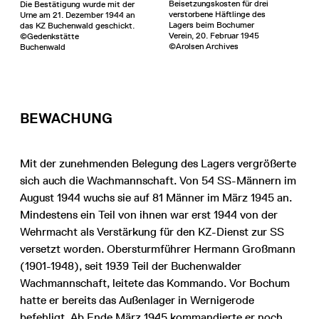
Beisetzungskosten für drei
Die Bestätigung wurde mit der
verstorbene Häftlinge des
Urne am 21. Dezember 1944 an
Lagers beim Bochumer
das KZ Buchenwald geschickt.
Verein, 20. Februar 1945
©Gedenkstätte
©Arolsen Archives
Buchenwald
BEWACHUNG
Mit der zunehmenden Belegung des Lagers vergrößerte
sich auch die Wachmannschaft. Von 54 SS-Männern im
August 1944 wuchs sie auf 81 Männer im März 1945 an.
Mindestens ein Teil von ihnen war erst 1944 von der
Wehrmacht als Verstärkung für den KZ-Dienst zur SS
versetzt worden. Obersturmführer Hermann Großmann
(1901-1948), seit 1939 Teil der Buchenwalder
Wachmannschaft, leitete das Kommando. Vor Bochum
hatte er bereits das Außenlager in Wernigerode
befehligt. Ab Ende März 1945 kommandierte er noch