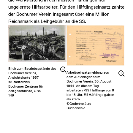
ungelernte Hilfsarbeiter. Für den Häftlingseinsatz zahlte
der Bochumer Verein insgesamt über eine Million
Reichsmark als Leihgebühr an die SS.
Blick zum Betriebsgelände des
Arbeitseinsatzmeldung aus
Bochumer Vereins,
dem Außenlager beim
Ansichtskarte 1937
Bochumer Verein, 30. August
©Stadtarchiv –
1944. An diesem Tag
Bochumer Zentrum für
arbeiteten 799 Häftlinge von 6
Zeitgeschichte, GBS
bis 18 Uhr. Elf Häftlinge galten
149
als krank.
©Gedenkstätte
Buchenwald