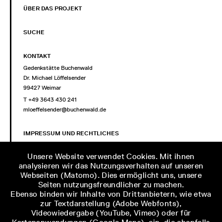
ÜBER DAS PROJEKT
SUCHE
KONTAKT
Gedenkstätte Buchenwald
Dr. Michael Löffelsender
99427 Weimar
T +49 3643 430 241
mloeffelsender@buchenwald.de
IMPRESSUM UND RECHTLICHES
Impressum
Unsere Website verwendet Cookies. Mit ihnen
Datenschutz
analysieren wir das Nutzungsverhalten auf unseren
Erklärung zur Barrierefreiheit
Webseiten (Matomo). Dies ermöglicht uns, unsere
Seiten nutzungsfreundlicher zu machen.
NETZWERK
Ebenso binden wir Inhalte von Drittanbietern, wie etwa
zur Textdarstellung (Adobe Webfonts),
Stiftung Gedenkstätten Buchenwald und Mittelbau-Dora
Videowiedergabe (YouTube, Vimeo) oder für
Gedenkstätte Buchenwald