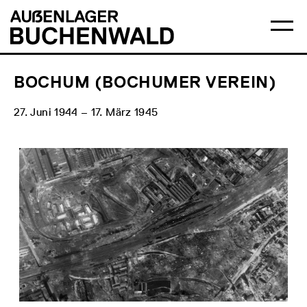
Direkt
Hauptmenü
Logo
zum
Auẞenlager
Ha
Inhalt
Buchenwald
öff
BOCHUM (BOCHUMER VEREIN)
27. Juni 1944 – 17. März 1945