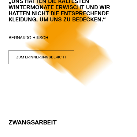
„UNS HATTEN DIE KÄLTESTEN
WINTERMONATE ERWISCHT UND WIR
HATTEN NICHT DIE ENTSPRECHENDE
KLEIDUNG, UM UNS ZU BEDECKEN.“
BERNARDO HIRSCH
ZUM ERINNERUNGSBERICHT
ZWANGSARBEIT