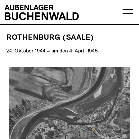
Direkt
Hauptmenü
Logo
zum
Auẞenlager
Ha
Inhalt
Buchenwald
öff
ROTHENBURG (SAALE)
24. Oktober 1944 – um den 4. April 1945