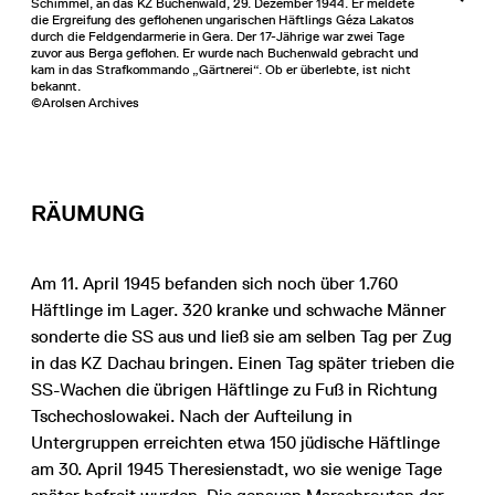
Schimmel, an das KZ Buchenwald, 29. Dezember 1944. Er meldete
die Ergreifung des geflohenen ungarischen Häftlings Géza Lakatos
durch die Feldgendarmerie in Gera. Der 17-Jährige war zwei Tage
zuvor aus Berga geflohen. Er wurde nach Buchenwald gebracht und
kam in das Strafkommando „Gärtnerei“. Ob er überlebte, ist nicht
bekannt.
©Arolsen Archives
RÄUMUNG
Am 11. April 1945 befanden sich noch über 1.760
Häftlinge im Lager. 320 kranke und schwache Männer
sonderte die SS aus und ließ sie am selben Tag per Zug
in das KZ Dachau bringen. Einen Tag später trieben die
SS-Wachen die übrigen Häftlinge zu Fuß in Richtung
Tschechoslowakei. Nach der Aufteilung in
Untergruppen erreichten etwa 150 jüdische Häftlinge
am 30. April 1945 Theresienstadt, wo sie wenige Tage