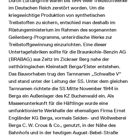
Durch Luftangriffe waren bis 1944 viele Treibstoffwerke
im Deutschen Reich zerstört worden. Um die
kriegswichtige Produktion von synthetischen
Treibstoffen zu sichern, entschied man deshalb im
Rüstungsministerium im Rahmen des sogenannten
Geilenberg-Programms, unterirdische Werke zur
Treibstoffgewinnung einzurichten. Eine dieser
Untertagefabriken sollte für die Braunkohle-Benzin AG
(BRABAG) aus Zeitz im Zickraer Berg nahe der
ostthüringischen Kleinstadt Berga/Elster entstehen.
Das Bauvorhaben trug den Tarnnamen „Schwalbe V“
und stand unter der Leitung der SS. Unter dem gleichen
Tarnnamen richtete die SS Mitte November 1944 in
Berga ein Außenlager des KZ Buchenwald ein. Als
Massenunterkunft für die Häftlinge wurde eine
umfunktionierte Werkhalle der ehemaligen Firma Ernst
Engländer KG Berga, vormals Seiden- und Wollweberei
Berga C. W. Crous & Co., genutzt, in der Nähe des
Bahnhofs und in der heutigen August-Bebel-Straße