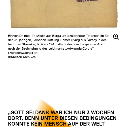
Ein von Dr. med. R. Mieth aus Berga unterzeichneter Totenschein für
den 31-jährigen jüdischen Häftling Elemér Gyurg aus Šurany in der
heutigen Slowakei, 5. März 1945. Als Todesursache gab der Arzt
nach der Besichtigung des Leichnams „Adynamia Cordis“
(Herzschwäche) an.
©Arolsen Archives
„GOTT SEI DANK WAR ICH NUR 3 WOCHEN
DORT, DENN UNTER DIESEN BEDINGUNGEN
KONNTE KEIN MENSCH AUF DER WELT