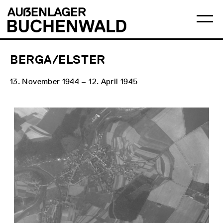
Direkt
Hauptmenü
Logo
zum
Auẞenlager
Ha
Inhalt
Buchenwald
öff
BERGA/ELSTER
13. November 1944 – 12. April 1945