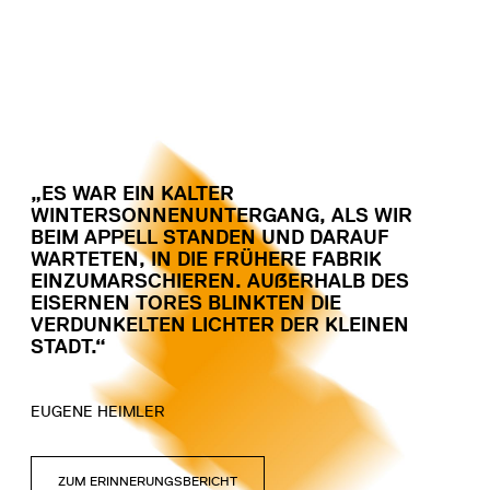
„ES WAR EIN KALTER
WINTERSONNENUNTERGANG, ALS WIR
BEIM APPELL STANDEN UND DARAUF
WARTETEN, IN DIE FRÜHERE FABRIK
EINZUMARSCHIEREN. AUẞERHALB DES
EISERNEN TORES BLINKTEN DIE
VERDUNKELTEN LICHTER DER KLEINEN
STADT.“
EUGENE HEIMLER
ZUM ERINNERUNGSBERICHT