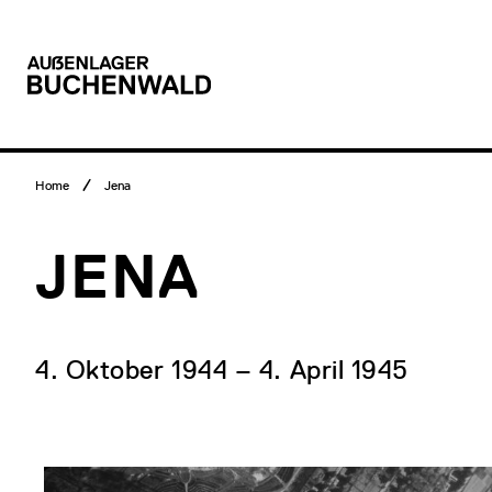
Hauptmenü
Direkt
zum
Inhalt
Logo
Auẞenlager
Buchenwald
Breadcrumb
Home
Jena
Menü
JENA
4. Oktober 1944 – 4. April 1945