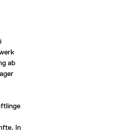
i
swerk
ng ab
lager
ftlinge
fte. In