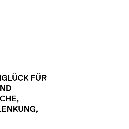
NGLÜCK FÜR
UND
CHE,
BLENKUNG,