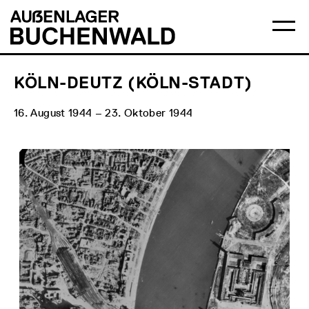
Direkt
Hauptmenü
Logo
zum
Auẞenlager
Ha
Inhalt
Buchenwald
öff
KÖLN-DEUTZ (KÖLN-STADT)
16. August 1944 – 23. Oktober 1944