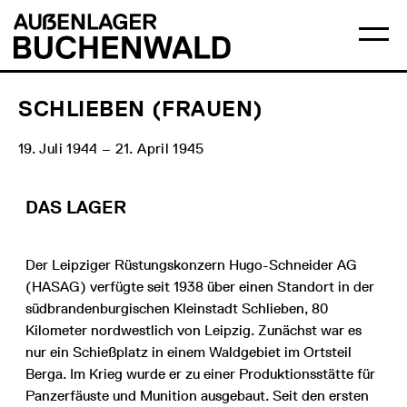
Direkt
Hauptmenü
Logo
zum
Auẞenlager
Ha
Inhalt
Buchenwald
öff
SCHLIEBEN (FRAUEN)
19. Juli 1944 – 21. April 1945
DAS LAGER
Der Leipziger Rüstungskonzern Hugo-Schneider AG
(HASAG) verfügte seit 1938 über einen Standort in der
südbrandenburgischen Kleinstadt Schlieben, 80
Kilometer nordwestlich von Leipzig. Zunächst war es
nur ein Schießplatz in einem Waldgebiet im Ortsteil
Berga. Im Krieg wurde er zu einer Produktionsstätte für
Panzerfäuste und Munition ausgebaut. Seit den ersten