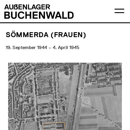
Direkt
Hauptmenü
Logo
zum
Auẞenlager
Ha
Inhalt
Buchenwald
öff
SÖMMERDA (FRAUEN)
19. September 1944 – 4. April 1945