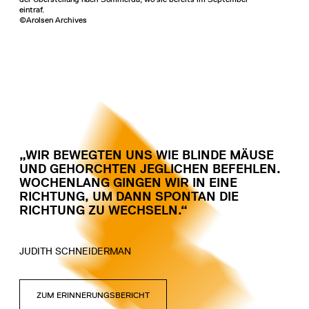
eintraf.
©Arolsen Archives
„WIR BEWEGTEN UNS WIE BLINDE MÄUSE
UND GEHORCHTEN JEGLICHEN BEFEHLEN.
WOCHENLANG GINGEN WIR IN EINE
RICHTUNG, UM DANN SPONTAN DIE
RICHTUNG ZU WECHSELN.“
JUDITH SCHNEIDERMAN
ZUM ERINNERUNGSBERICHT