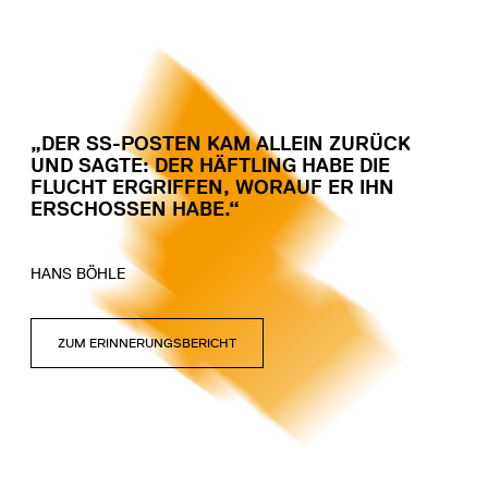
„DER SS-POSTEN KAM ALLEIN ZURÜCK
UND SAGTE: DER HÄFTLING HABE DIE
FLUCHT ERGRIFFEN, WORAUF ER IHN
ERSCHOSSEN HABE.“
HANS BÖHLE
ZUM ERINNERUNGSBERICHT